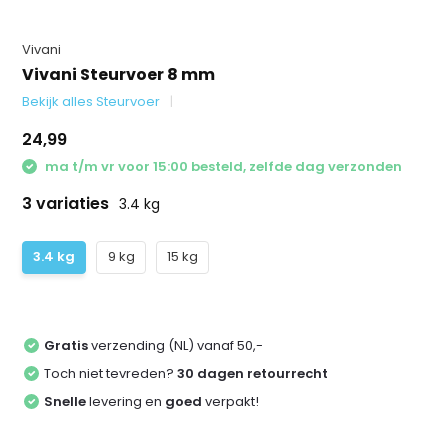
Vivani
Vivani Steurvoer 8 mm
Bekijk alles Steurvoer
24,99
ma t/m vr voor 15:00 besteld, zelfde dag verzonden
3 variaties
3.4 kg
3.4 kg
9 kg
15 kg
Gratis
verzending (NL) vanaf 50,-
Toch niet tevreden?
30 dagen retourrecht
Snelle
levering en
goed
verpakt!