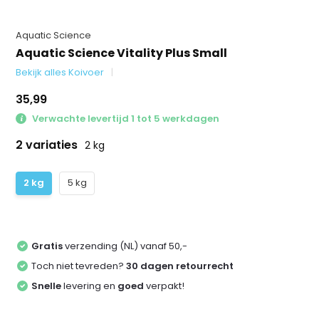
Aquatic Science
Aquatic Science Vitality Plus Small
Bekijk alles Koivoer
35,99
Verwachte levertijd 1 tot 5 werkdagen
2 variaties
2 kg
2 kg
5 kg
Gratis
verzending (NL) vanaf 50,-
Toch niet tevreden?
30 dagen retourrecht
Snelle
levering en
goed
verpakt!